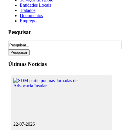
Entidades Locais
Tratados
Documentos
Emprego
Pesquisar
Últimas Notícias
22-07-2026
16-0
17-0