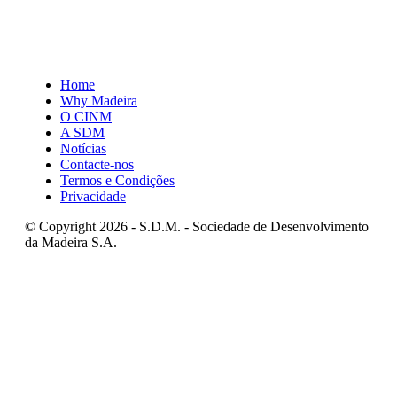
9004-527 Funchal
Tel.: 351-291212183 / 291212142
E-mail:
gabinete.srf@madeira.gov.pt
Home
Why Madeira
O CINM
A SDM
Notícias
Contacte-nos
Termos e Condições
Privacidade
© Copyright 2026 - S.D.M. - Sociedade de Desenvolvimento
da Madeira S.A.