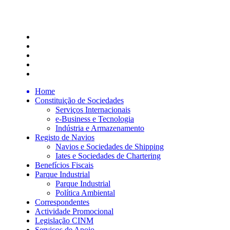
Home
Constituição de Sociedades
Serviços Internacionais
e-Business e Tecnologia
Indústria e Armazenamento
Registo de Navios
Navios e Sociedades de Shipping
Iates e Sociedades de Chartering
Benefícios Fiscais
Parque Industrial
Parque Industrial
Política Ambiental
Correspondentes
Actividade Promocional
Legislação CINM
Serviços de Apoio