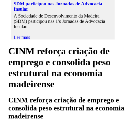
SDM participou nas Jornadas de Advocacia
SDM 
Regi
Insular
Conf
A SD
A Sociedade de Desenvolvimento da Madeira
dia 1
A po
(SDM) participou nas 1ªs Jornadas de Advocacia
e o p
Insular...
Ler 
Ler 
Ler mais
CINM reforça criação de
emprego e consolida peso
estrutural na economia
madeirense
15-0
17-0
CINM reforça criação de emprego e
MAR f
22-07-2026
refo
SDM 
consolida peso estrutural na economia
Portugal regista melhor classificação de sempre
refo
O Re
madeirense
na Lista Branca do Paris MoU...
inves
(MAR)
Portugal alcançou a melhor classificação de sempre
No â
na Lista Branca do Paris Memorandum of Unde...
Ler 
comun
Vice-