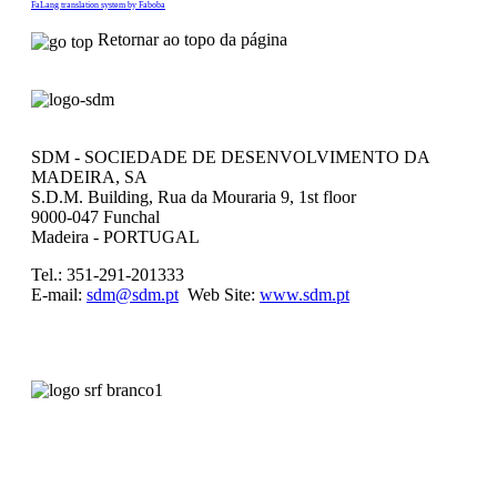
FaLang translation system by Faboba
Retornar ao topo da página
SDM - SOCIEDADE DE DESENVOLVIMENTO DA
MADEIRA, SA
S.D.M. Building, Rua da Mouraria 9, 1st floor
9000-047 Funchal
Madeira - PORTUGAL
Tel.: 351-291-201333
E-mail:
sdm@sdm.pt
Web Site:
www.sdm.pt
SECRETARIA REGIONAL DAS FINANÇAS
Edifício do Governo
Avenida Zarco