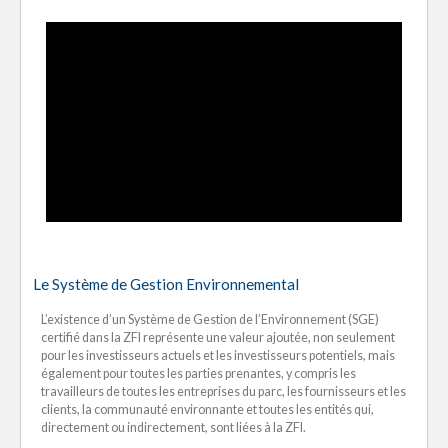
Le Système de Gestion Environnemental
L’existence d’un Système de Gestion de l’Environnement (SGE)
certifié dans la ZFI représente une valeur ajoutée, non seulement
pour les investisseurs actuels et les investisseurs potentiels, mais
également pour toutes les parties prenantes, y compris les
travailleurs de toutes les entreprises du parc, les fournisseurs et les
clients, la communauté environnante et toutes les entités qui,
directement ou indirectement, sont liées à la ZFI.