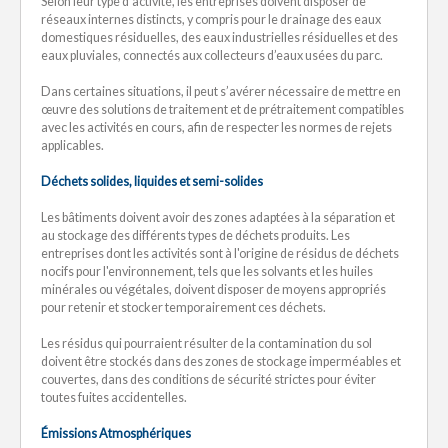
Selon leur type d’activité, les entreprises doivent disposer de
réseaux internes distincts, y compris pour le drainage des eaux
domestiques résiduelles, des eaux industrielles résiduelles et des
eaux pluviales, connectés aux collecteurs d’eaux usées du parc.
Dans certaines situations, il peut s’avérer nécessaire de mettre en
œuvre des solutions de traitement et de prétraitement compatibles
avec les activités en cours, afin de respecter les normes de rejets
applicables.
Déchets solides, liquides et semi-solides
Les bâtiments doivent avoir des zones adaptées à la séparation et
au stockage des différents types de déchets produits. Les
entreprises dont les activités sont à l'origine de résidus de déchets
nocifs pour l'environnement, tels que les solvants et les huiles
minérales ou végétales, doivent disposer de moyens appropriés
pour retenir et stocker temporairement ces déchets.
Les résidus qui pourraient résulter de la contamination du sol
doivent être stockés dans des zones de stockage imperméables et
couvertes, dans des conditions de sécurité strictes pour éviter
toutes fuites accidentelles.
Émissions Atmosphériques