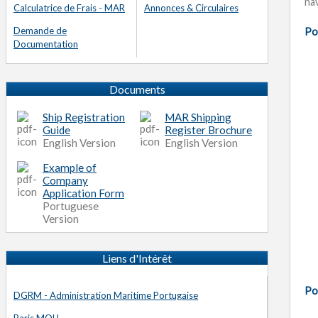
na
Calculatrice de Frais - MAR
Annonces & Circulaires
Demande de
Po
Documentation
Documents
Ship Registration
MAR Shipping
Guide
Register Brochure
English Version
English Version
Example of
Company
Application Form
Portuguese
Version
Liens d'Intérêt
Po
DGRM - Administration Maritime Portugaise