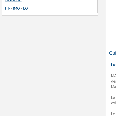
Paris MOU
ITF
-
IMO
-
ILO
Qui
La
MA
de
Ma
Le
exi
Le