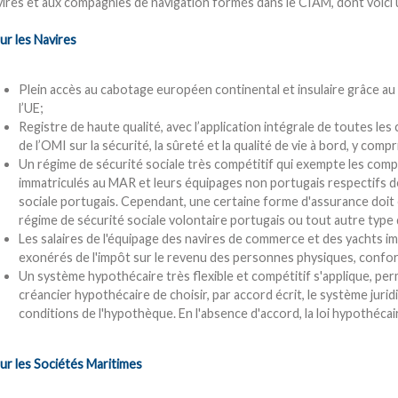
vires et aux compagnies de navigation formés dans le CIAM, dont voici
ur les Navires
Plein accès au cabotage européen continental et insulaire grâce au 
l’UE;
Registre de haute qualité, avec l’application intégrale de toutes le
de l’OMI sur la sécurité, la sûreté et la qualité de vie à bord, y comp
Un régime de sécurité sociale très compétitif qui exempte les comp
immatriculés au MAR et leurs équipages non portugais respectifs d
sociale portugais. Cependant, une certaine forme d'assurance doit ê
régime de sécurité sociale volontaire portugais ou tout autre type
Les salaires de l'équipage des navires de commerce et des yachts 
exonérés de l'impôt sur le revenu des personnes physiques, confo
Un système hypothécaire très flexible et compétitif s'applique, pe
créancier hypothécaire de choisir, par accord écrit, le système jurid
conditions de l'hypothèque. En l'absence d'accord, la loi hypothécai
ur les Sociétés Maritimes