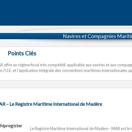
Navires et Compagnies Marit
Points Clés
 offre un régime fiscal très compétitif, applicable aux navires et aux compag
s l’U.E. et l’application intégrale des conventions maritimes internationales ap
R – Le Registre Maritime International de Madère
Le Registre Maritime International de Madère - MAR est le r