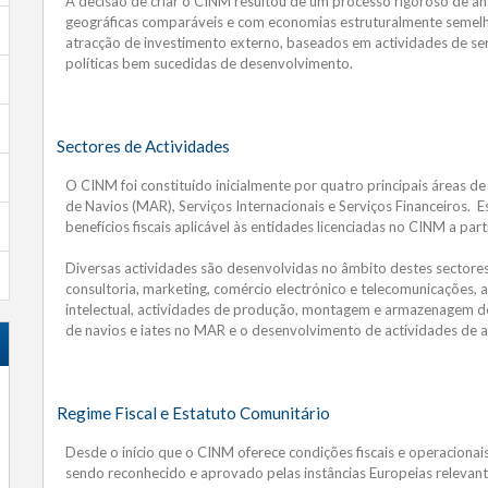
A decisão de criar o CINM resultou de um processo rigoroso de an
geográficas comparáveis e com economias estruturalmente semel
atracção de investimento externo, baseados em actividades de ser
políticas bem sucedidas de desenvolvimento.
Sectores de Actividades
O CINM foi constituído inicialmente por quatro principais áreas de 
de Navios (MAR), Serviços Internacionais e Serviços Financeiros. Es
benefícios fiscais aplicável às entidades licenciadas no CINM a pa
Diversas actividades são desenvolvidas no âmbito destes sectores p
consultoria, marketing, comércio electrónico e telecomunicações, 
intelectual, actividades de produção, montagem e armazenagem de
de navios e iates no MAR e o desenvolvimento de actividades de 
Regime Fiscal e Estatuto Comunitário
Desde o início que o CINM oferece condições fiscais e operaciona
sendo reconhecido e aprovado pelas instâncias Europeias relevan