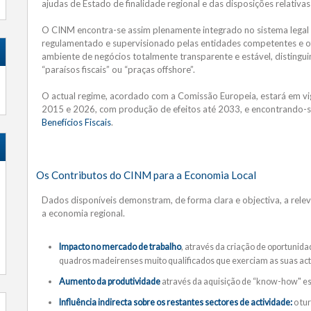
ajudas de Estado de finalidade regional e das disposições relativa
O CINM encontra-se assim plenamente integrado no sistema legal
regulamentado e supervisionado pelas entidades competentes e of
ambiente de negócios totalmente transparente e estável, distingui
“paraísos fiscais” ou “praças offshore”.
O actual regime, acordado com a Comissão Europeia, estará em vi
2015 e 2026, com produção de efeitos até 2033, e encontrando-
Benefícios Fiscais
.
Os Contributos do CINM para a Economia Local
Dados disponíveis demonstram, de forma clara e objectiva, a rele
a economia regional.
Impacto no mercado de trabalho
, através da criação de oportunid
quadros madeirenses muito qualificados que exerciam as suas acti
Aumento da produtividade
através da aquisição de “know-how" esp
Influência indirecta sobre os restantes sectores de actividade:
o tur