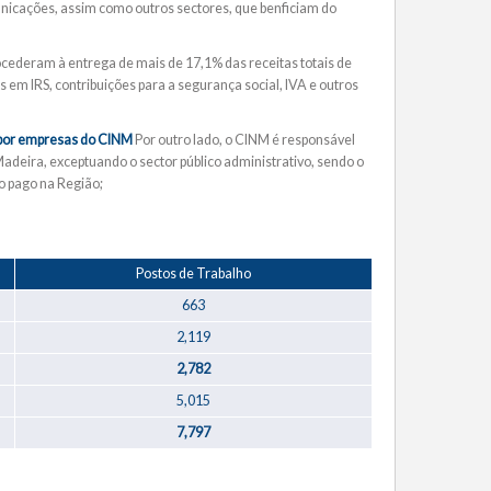
unicações, assim como outros sectores, que benficiam do
cederam à entrega de mais de 17,1% das receitas totais de
 em IRS, contribuições para a segurança social, IVA e outros
s por empresas do CINM
Por outro lado, o CINM é responsável
deira, exceptuando o sector público administrativo, sendo o
o pago na Região;
Postos de Trabalho
663
2,119
2,782
5,015
7,797