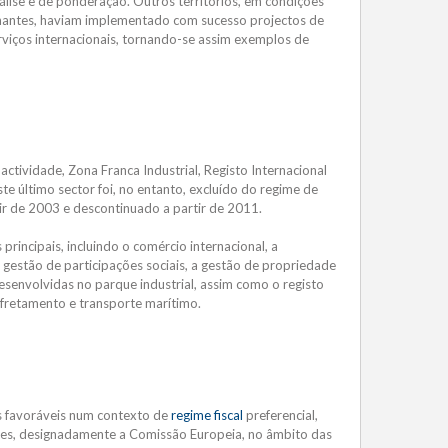
álise e de ponderação. Outros territórios, em condições
hantes, haviam implementado com sucesso projectos de
viços internacionais, tornando-se assim exemplos de
actividade, Zona Franca Industrial, Registo Internacional
te último sector foi, no entanto, excluído do regime de
rtir de 2003 e descontinuado a partir de 2011.
rincipais, incluindo o comércio internacional, a
a gestão de participações sociais, a gestão de propriedade
senvolvidas no parque industrial, assim como o registo
afretamento e transporte marítimo.
is favoráveis num contexto de
regime fiscal
preferencial,
tes, designadamente a Comissão Europeia, no âmbito das