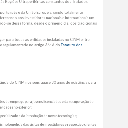
s às Regiões Ultraperiféricas constantes dos Tratados.
 português e da União Europeia, sendo totalmente
erecendo aos investidores nacionais e internacionais um
ndo-se dessa forma, desde o primeiro dia, dos tradicionais
gor para todas as entidades instaladas no CINM entre
se regulamentado no artigo 36º-A do
Estatuto dos
vância do CINM nos seus quase 30 anos de existência para
ades de emprego para jovens licenciados e da recuperação de
vidades no exterior;
ecializado e da introdução de novas tecnologias;
ismo beneficia das visitas de investidores e respectivo clientes