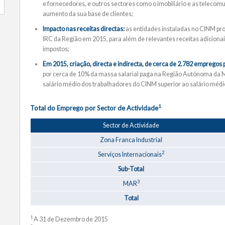
e fornecedores, e outros sectores como o imobiliário e as telecom
aumento da sua base de clientes;
Impacto nas receitas directas:
as entidades instaladas no CINM pro
IRC da Região em 2015, para além de relevantes receitas adicionais
impostos;
Em 2015, criação, directa e indirecta, de cerca de 2.782 emprego
por cerca de 10% da massa salarial paga na Região Autónoma da Ma
salário médio dos trabalhadores do CINM superior ao salário médi
1
Total do Emprego por Sector de Actividade
Sector de Actividade
Zona Franca Industrial
2
Serviços Internacionais
Sub-Total
3
MAR
Total
1
A 31 de Dezembro de 2015