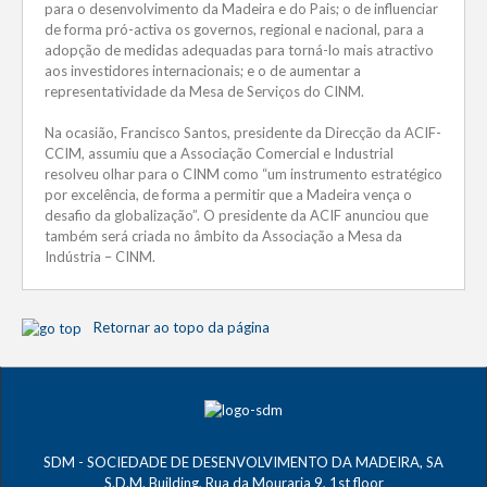
para o desenvolvimento da Madeira e do Pais; o de influenciar
de forma pró-activa os governos, regional e nacional, para a
adopção de medidas adequadas para torná-lo mais atractivo
aos investidores internacionais; e o de aumentar a
representatividade da Mesa de Serviços do CINM.
Na ocasião, Francisco Santos, presidente da Direcção da ACIF-
CCIM, assumiu que a Associação Comercial e Industrial
resolveu olhar para o CINM como “um instrumento estratégico
por excelência, de forma a permitir que a Madeira vença o
desafio da globalização”. O presidente da ACIF anunciou que
também será criada no âmbito da Associação a Mesa da
Indústria – CINM.
Retornar ao topo da página
SDM - SOCIEDADE DE DESENVOLVIMENTO DA MADEIRA, SA
S.D.M. Building, Rua da Mouraria 9, 1st floor